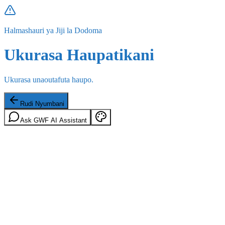
Halmashauri ya Jiji la Dodoma
Ukurasa Haupatikani
Ukurasa unaoutafuta haupo.
Rudi Nyumbani
Ask GWF AI Assistant