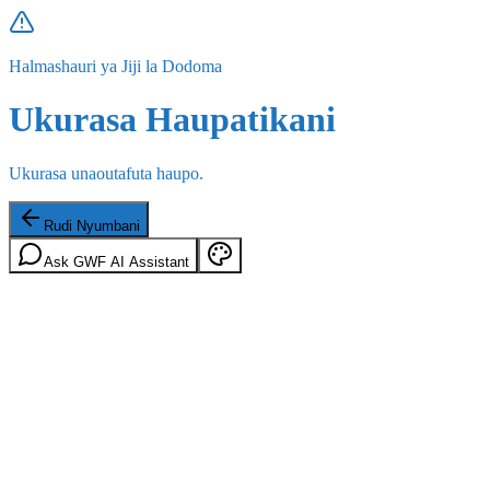
Halmashauri ya Jiji la Dodoma
Ukurasa Haupatikani
Ukurasa unaoutafuta haupo.
Rudi Nyumbani
Ask GWF AI Assistant