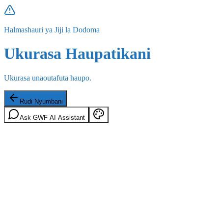
Halmashauri ya Jiji la Dodoma
Ukurasa Haupatikani
Ukurasa unaoutafuta haupo.
Rudi Nyumbani
Ask GWF AI Assistant