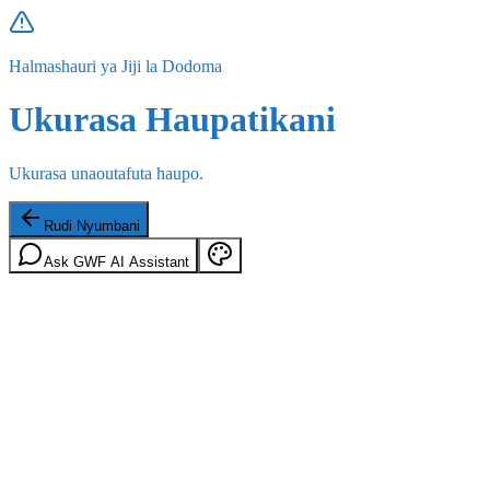
Halmashauri ya Jiji la Dodoma
Ukurasa Haupatikani
Ukurasa unaoutafuta haupo.
Rudi Nyumbani
Ask GWF AI Assistant