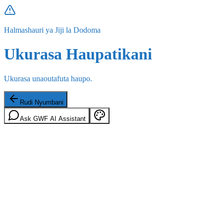
Halmashauri ya Jiji la Dodoma
Ukurasa Haupatikani
Ukurasa unaoutafuta haupo.
Rudi Nyumbani
Ask GWF AI Assistant