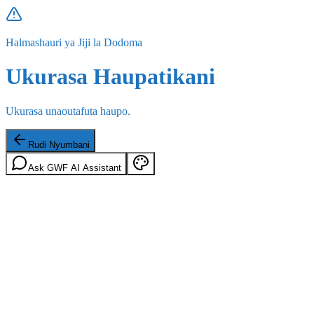
Halmashauri ya Jiji la Dodoma
Ukurasa Haupatikani
Ukurasa unaoutafuta haupo.
Rudi Nyumbani
Ask GWF AI Assistant