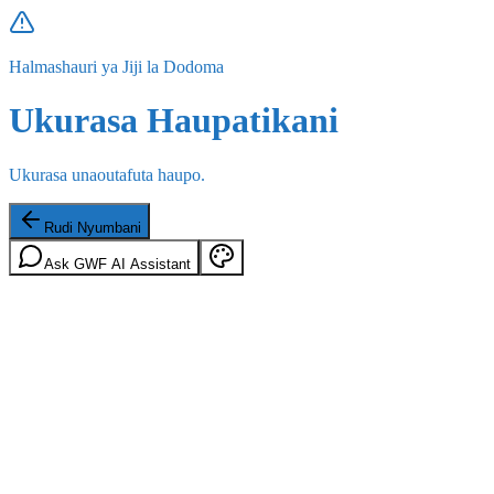
Halmashauri ya Jiji la Dodoma
Ukurasa Haupatikani
Ukurasa unaoutafuta haupo.
Rudi Nyumbani
Ask GWF AI Assistant